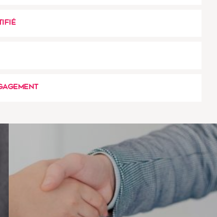
ifié
ngagement