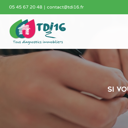
Passer
05 45 67 20 48
|
contact@tdi16.fr
au
contenu
si v