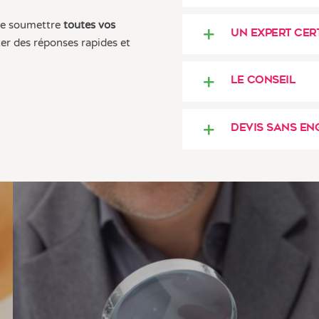
me soumettre
toutes vos
Un expert cert
ter des réponses rapides et
Le conseil
Devis sans e