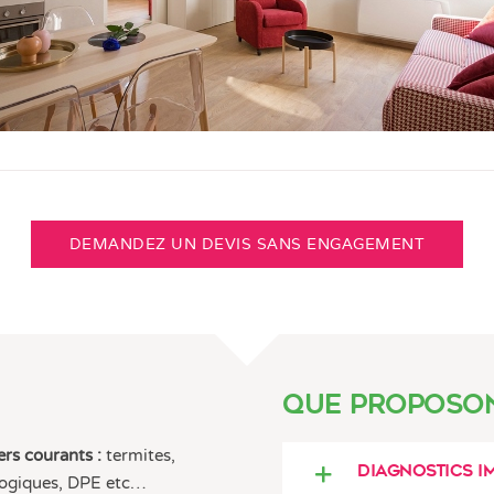
DEMANDEZ UN DEVIS SANS ENGAGEMENT
Que proposon
rs courants :
termites,
Diagnostics i
ologiques, DPE etc…