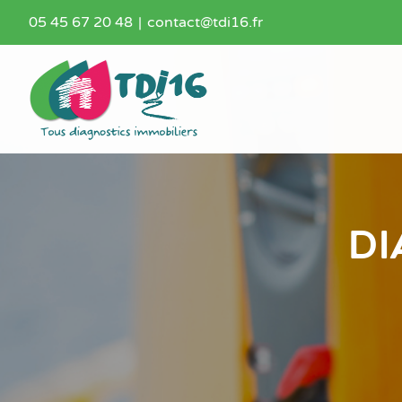
Passer
05 45 67 20 48
|
contact@tdi16.fr
au
contenu
Di