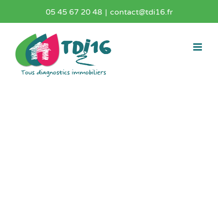
Passer
05 45 67 20 48
|
contact@tdi16.fr
au
contenu
SJ-Expertises