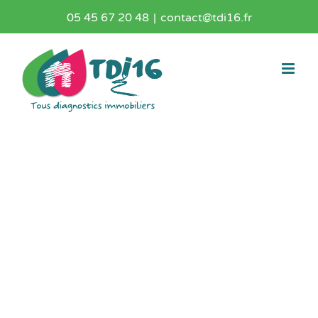
Passer
05 45 67 20 48
|
contact@tdi16.fr
au
contenu
Diagnostic gaz