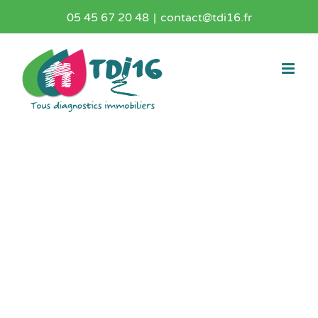
Passer
05 45 67 20 48
|
contact@tdi16.fr
au
contenu
Diagnostic amiante